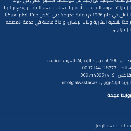
مؤسسة تعليمية غير ربحية من مؤسسات التعليم العالي في دولة
الإمارات العربية المتحدة . أسسها معالي جمعة الماجد ووضع نواتها
الأولى في عام 1986 م برعاية حكومة دبي لتكون منبرًا للعلم ومركزًا
رافدًا للتنمية البشرية وبناء الإنسان، وأداة فاعلة في خدمة المجتمع
الإماراتي.
ص. ب. 50106 دبي - الإمارات العربية المتحدة
هاتف : 0097144128777
فاكس : 0097143961419
البريد الإلكتروني :
info@alwasl.ac.ae
روابط مهمة
مجلة جامعة الوصل