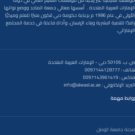
مؤسسة تعليمية غير ربحية من مؤسسات التعليم العالي في دولة
الإمارات العربية المتحدة . أسسها معالي جمعة الماجد ووضع نواتها
الأولى في عام 1986 م برعاية حكومة دبي لتكون منبرًا للعلم ومركزًا
رافدًا للتنمية البشرية وبناء الإنسان، وأداة فاعلة في خدمة المجتمع
الإماراتي.
ص. ب. 50106 دبي - الإمارات العربية المتحدة
هاتف : 0097144128777
فاكس : 0097143961419
البريد الإلكتروني :
info@alwasl.ac.ae
روابط مهمة
مجلة جامعة الوصل