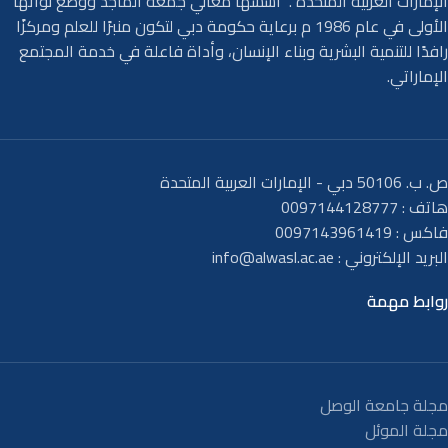
الإمارات العربية المتحدة . أسسها معالي جمعة الماجد ووضع نواتها
الأولى في عام 1986 م برعاية حكومة دبي لتكون منبرًا للعلم ومركزًا
رافدًا للتنمية البشرية وبناء الإنسان، وأداة فاعلة في خدمة المجتمع
الإماراتي.
ص. ب. 50106 دبي - الإمارات العربية المتحدة
هاتف : 0097144128777
فاكس : 0097143961419
البريد الإلكتروني :
info@alwasl.ac.ae
روابط مهمة
مجلة جامعة الوصل
مجلة الموئل