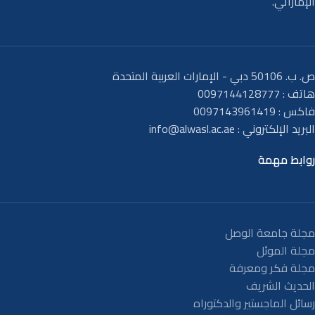
الإماراتي.
ص. ب. 50106 دبي - الإمارات العربية المتحدة
هاتف : 0097144128777
فاكس : 0097143961419
البريد الإلكتروني :
info@alwasl.ac.ae
روابط مهمة
مجلة جامعة الوصل
مجلة الموئل
مجلة فكر ومعرفة
الحديث الشريف
رسائل الماجستير والدكتوراه